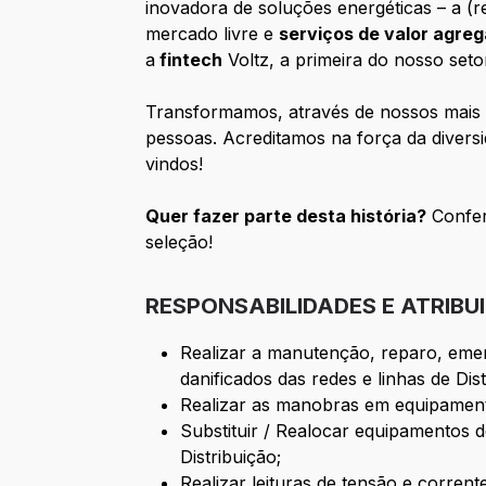
inovadora de soluções energéticas – a (r
mercado livre e
serviços de valor agre
a
fintech
Voltz, a primeira do nosso seto
Transformamos, através de nossos mais 
pessoas. Acreditamos na força da diversid
vindos!
Quer fazer parte desta história?
Confer
seleção!
RESPONSABILIDADES E ATRIBU
Realizar a manutenção, reparo, eme
danificados das redes e linhas de Dis
Realizar as manobras em equipamento
Substituir / Realocar equipamentos 
Distribuição;
Realizar leituras de tensão e corrent