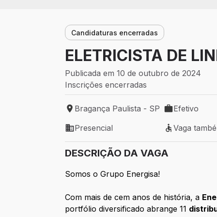
Candidaturas encerradas
ELETRICISTA DE LIN
Publicada em 10 de outubro de 2024
Inscrições encerradas
Bragança Paulista - SP
Efetivo
Local de trabalho: Bragança Paulista - S
Tipo de vaga: 
Presencial
Vaga tamb
Modelo de trabalho: Presencial
Vaga também 
DESCRIÇÃO DA VAGA
Somos o Grupo Energisa!
Com mais de cem anos de história, a
Ene
portfólio diversificado abrange 11
distrib