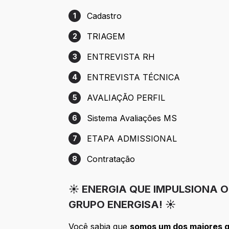
Cadastro
1
Etapa 1: Cadastro
TRIAGEM
2
Etapa 2: TRIAGEM
ENTREVISTA RH
3
Etapa 3: ENTREVISTA RH
ENTREVISTA TÉCNICA
4
Etapa 4: ENTREVISTA TÉCNICA
AVALIAÇÃO PERFIL
5
Etapa 5: AVALIAÇÃO PERFIL
Sistema Avaliações MS
6
Etapa 6: Sistema Avaliações MS
ETAPA ADMISSIONAL
7
Etapa 7: ETAPA ADMISSIONAL
Contratação
8
Etapa 8: Contratação
☀️ ENERGIA QUE IMPULSIONA 
GRUPO ENERGISA! ☀️
Você sabia que
somos um dos maiores gr