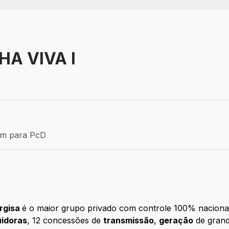
HA VIVA I
P
Efetivo
ém para PcD
para PcD
rgisa
é o maior grupo privado com controle 100% nacional 
uidoras
, 12 concessões de
transmissão
,
geração
de grand