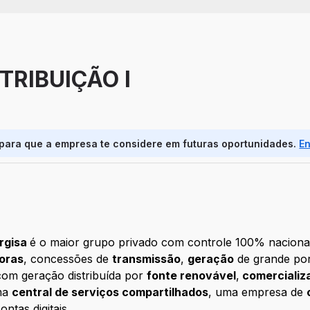
TRIBUIÇÃO I
 para que a empresa te considere em futuras oportunidades.
E
rgisa
é o maior grupo privado com controle 100% nacional 
doras
, concessões de
transmissão
,
geração
de grande por
 com geração distribuída por
fonte renovável
,
comercializ
uma
central de serviços compartilhados
, uma empresa de
ntas digitais.