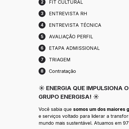
FIT CULTURAL
2
Etapa 2: FIT CULTURAL
ENTREVISTA RH
3
Etapa 3: ENTREVISTA RH
ENTREVISTA TÉCNICA
4
Etapa 4: ENTREVISTA TÉCNICA
AVALIAÇÃO PERFIL
5
Etapa 5: AVALIAÇÃO PERFIL
ETAPA ADMISSIONAL
6
Etapa 6: ETAPA ADMISSIONAL
TRIAGEM
7
Etapa 7: TRIAGEM
Contratação
8
Etapa 8: Contratação
☀️ ENERGIA QUE IMPULSIONA 
GRUPO ENERGISA! ☀️
Você sabia que
somos um dos maiores gr
e serviços voltado para liderar a trans
mundo mais sustentável. Atuamos em 977 