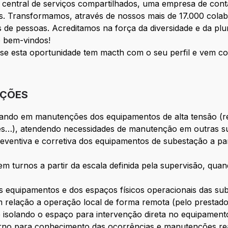
central de serviços compartilhados, uma empresa de contac
is. Transformamos, através de nossos mais de 17.000 cola
de pessoas. Acreditamos na força da diversidade e da plur
o bem-vindos!
 se esta oportunidade tem macth com o seu perfil e vem co
IÇÕES
ando em manutenções dos equipamentos de alta tensão (rea
es…), atendendo necessidades de manutenção em outras su
eventiva e corretiva dos equipamentos de subestação a par
 turnos a partir da escala definida pela supervisão, quand
s equipamentos e dos espaços físicos operacionais das su
relação a operação local de forma remota (pelo prestado
 isolando o espaço para intervenção direta no equipament
turno para conhecimento das ocorrências e manutenções rea