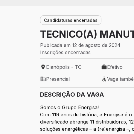
Candidaturas encerradas
TECNICO(A) MANUT
Publicada em 12 de agosto de 2024
Inscrições encerradas
Dianópolis - TO
Efetivo
Local de trabalho: Dianópolis - TO
Tipo de vaga: 
Presencial
Vaga tamb
Modelo de trabalho: Presencial
Vaga também 
DESCRIÇÃO DA VAGA
Somos o Grupo Energisa!
Com 119 anos de história, a Energisa é o
diversificado abrange 11 distribuidoras
soluções energéticas – a (re)energisa –,