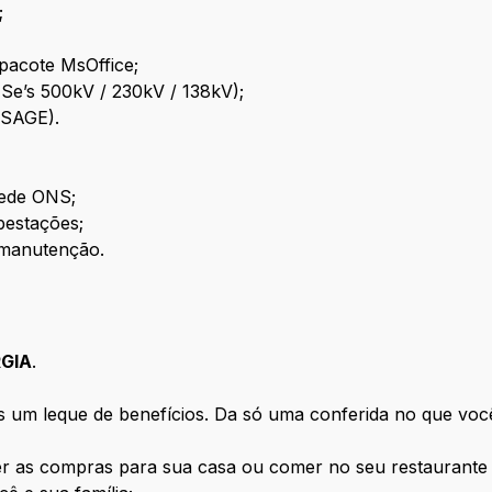
;
pacote MsOffice;
Se’s 500kV / 230kV / 138kV);
(SAGE).
rede ONS;
estações;
manutenção.
GIA
.
um leque de benefícios. Da só uma conferida no que você
er as compras para sua casa ou comer no seu restaurante 