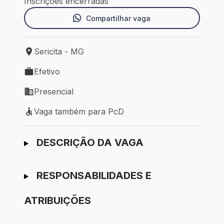
Inscrições encerradas
Compartilhar vaga
Sericita - MG
Local de trabalho: Sericita - MG
Efetivo
Tipo de vaga: Efetivo
Presencial
Modelo de trabalho: Presencial
Vaga também para PcD
Vaga também para PcD
Ir para candidatura
DESCRIÇÃO DA VAGA
RESPONSABILIDADES E
ATRIBUIÇÕES