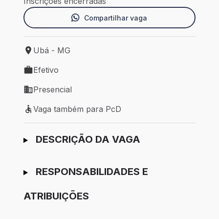
Inscrições encerradas
Compartilhar vaga
Ubá - MG
Local de trabalho: Ubá - MG
Efetivo
Tipo de vaga: Efetivo
Presencial
Modelo de trabalho: Presencial
Vaga também para PcD
Vaga também para PcD
Ir para candidatura
DESCRIÇÃO DA VAGA
RESPONSABILIDADES E
ATRIBUIÇÕES