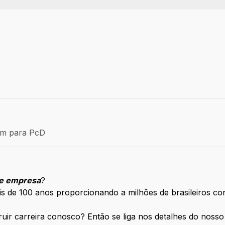
 Aprendiz
ém para PcD
para PcD
e empresa
?
ais de 100 anos proporcionando a milhões de brasileiros co
truir carreira conosco? Então se liga nos detalhes do noss