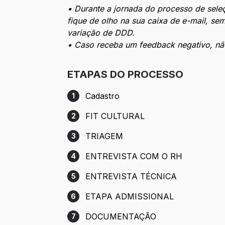
• Durante a jornada do processo de seleç
fique de olho na sua caixa de e-mail, se
variação de DDD.
• Caso receba um feedback negativo, não
ETAPAS DO PROCESSO
Cadastro
1
Etapa 1: Cadastro
FIT CULTURAL
2
Etapa 2: FIT CULTURAL
TRIAGEM
3
Etapa 3: TRIAGEM
ENTREVISTA COM O RH
4
Etapa 4: ENTREVISTA COM O RH
ENTREVISTA TÉCNICA
5
Etapa 5: ENTREVISTA TÉCNICA
ETAPA ADMISSIONAL
6
Etapa 6: ETAPA ADMISSIONAL
DOCUMENTAÇÃO
7
Etapa 7: DOCUMENTAÇÃO