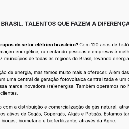
O BRASIL. TALENTOS QUE FAZEM A DIFERENÇ
upos do setor elétrico brasileiro?
Com 120 anos de hist
formação energética, conectando pessoas e empresas à mel
municípios de todas as regiões do Brasil, levando energia
ição de energia, mas temos muito mais a oferecer. Além das 9
m uma central de geração fotovoltaica centralizada e um
 nossa marca inovadora (re)energisa. Também operamos no 
lientes.
o com a distribuição e comercialização de gás natural, atr
s ativos da Cegás, Copergás, Algás e Potigás. Estamos ta
iogás, biometano e biofertilizante, através da Agric.