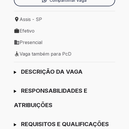
Compartilhar vaga
Assis - SP
Local de trabalho: Assis - SP
Efetivo
Tipo de vaga: Efetivo
Presencial
Modelo de trabalho: Presencial
Vaga também para PcD
Vaga também para PcD
Ir para candidatura
DESCRIÇÃO DA VAGA
RESPONSABILIDADES E
ATRIBUIÇÕES
REQUISITOS E QUALIFICAÇÕES