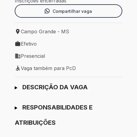
Inscrições encerradas
Compartilhar vaga
Campo Grande - MS
Local de trabalho: Campo Grande - MS
Efetivo
Tipo de vaga: Efetivo
Presencial
Modelo de trabalho: Presencial
Vaga também para PcD
Vaga também para PcD
Ir para candidatura
DESCRIÇÃO DA VAGA
RESPONSABILIDADES E
ATRIBUIÇÕES