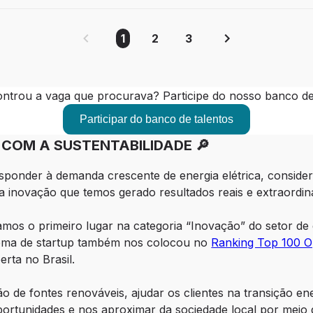
1
2
3
ntrou a vaga que procurava? Participe do nosso banco de 
Participar do banco de talentos
COM A SUSTENTABILIDADE 🔎
esponder à demanda crescente de energia elétrica, consider
da inovação que temos gerado resultados reais e extraordiná
os o primeiro lugar na categoria “Inovação” do setor de 
tema de startup também nos colocou no 
Ranking Top 100 
rta no Brasil.
o de fontes renováveis, ajudar os clientes na transição ene
rtunidades e nos aproximar da sociedade local por meio de 