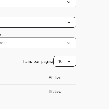
o
odos
Itens por página
10
Efetivo
Efetivo